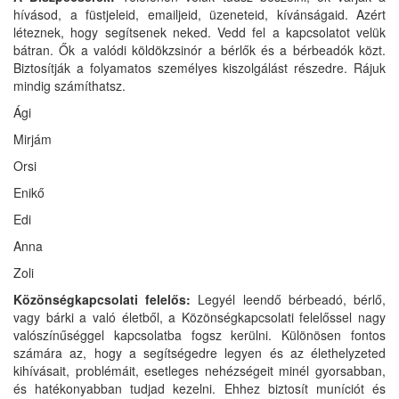
hívásod, a füstjeleid, emailjeid, üzeneteid, kívánságaid. Azért
léteznek, hogy segítsenek neked. Vedd fel a kapcsolatot velük
bátran. Ők a valódi köldökzsinór a bérlők és a bérbeadók közt.
Biztosítják a folyamatos személyes kiszolgálást részedre. Rájuk
mindig számíthatsz.
Ági
Mirjám
Orsi
Enikő
Edi
Anna
Zoli
Közönségkapcsolati felelős:
Legyél leendő bérbeadó, bérlő,
vagy bárki a való életből, a Közönségkapcsolati felelőssel nagy
valószínűséggel kapcsolatba fogsz kerülni. Különösen fontos
számára az, hogy a segítségedre legyen és az élethelyzeted
kihívásait, problémáit, esetleges nehézségeit minél gyorsabban,
és hatékonyabban tudjad kezelni. Ehhez biztosít muníciót és