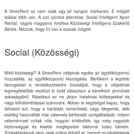
A SinexRent az nem csak egy jól hangzó márkanév. E mögött
sokkal több van. A szó pontos jelentése: Social Intelligent Xpert
Rental, vagyis magyarra fordítva Közösségi Intelligens Szakértő
Bérlés. Nézzük, hogy mi van a szavak mögött.
Social (Közösségi)
Mitől közösségi? A SinexRent céljainak egyike az ügyfélközpontú
hozzáállás, az ügyfélközpontú kiszolgálás. Bérlőként a legtöbb
támogatást a rendelkezésedre bocsátjuk, hogy a céljaidnak
legmegfelelőbb eszközt ki tudd választani a bérelhető járművek
sokaságából. Ráadásul ez ne járjon hatalmas költségekkel és
nagy időráfordítással számodra. Abban is segítséget kapsz, hogy
láthatod azt, hogy a barátaid, ismerőseid, vagy idegenek, akik
esetleg használták már valamely bérbeadó szolgáltatását, milyen
véleménnyel voltak róla, hogyan értékelték, így még nagyobb
biztonsággal és kisebb meglepetési faktorral tudsz bérelni.
Szolgáltatásunk nem csak online érhető el, hanem munkatársaink