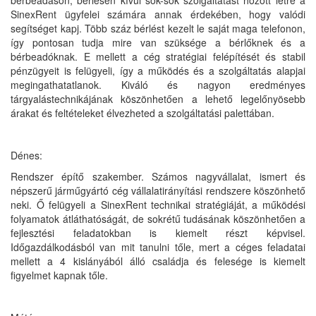
bérbeadáson, bérlésen kívül sok-sok szolgáltatást hozott létre a
SinexRent ügyfelei számára annak érdekében, hogy valódi
segítséget kapj. Több száz bérlést kezelt le saját maga telefonon,
így pontosan tudja mire van szüksége a bérlőknek és a
bérbeadóknak. E mellett a cég stratégiai felépítését és stabil
pénzügyeit is felügyeli, így a működés és a szolgáltatás alapjai
megingathatatlanok. Kiváló és nagyon eredményes
tárgyalástechnikájának köszönhetően a lehető legelőnyösebb
árakat és feltételeket élvezheted a szolgáltatási palettában.
Dénes:
Rendszer építő szakember. Számos nagyvállalat, ismert és
népszerű járműgyártó cég vállalatirányítási rendszere köszönhető
neki. Ő felügyeli a SinexRent technikai stratégiáját, a működési
folyamatok átláthatóságát, de sokrétű tudásának köszönhetően a
fejlesztési feladatokban is kiemelt részt képvisel.
Időgazdálkodásból van mit tanulni tőle, mert a céges feladatai
mellett a 4 kislányából álló családja és felesége is kiemelt
figyelmet kapnak tőle.