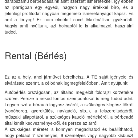
darabszámú bérbeadásaink alatt szerzett ismeretekkel, így ebben
az iparágban egy egyedi, nagyon nagy értékkel bíró, és a
jelenlegi profitodat nagyban megemelő ismeretanyagot kapsz. És
ami a lényeg! Ez nem elméleti cucc! Maximálisan gyakorlati.
Vagyis amit nyújtunk, azt holnaptól te is alkalmazni, használni
tudod.
Rental (Bérlés)
Ez az a hely, ahol járművet bérelhetsz. A TE saját igényeid és
elvárásaid szerint, a célodnak legmegfelelőbben. Amit nyújtunk:
Autóbérlés országosan, az általad megjelölt földrajzi körzetekre
szűrve. Persze a neked fontos szempontokat is meg tudod adni.
Legyen szó a bérautó fogyasztásáról, a szükséges kiegészítőkről
(vonóhorog, gyerekülés, navigáció, stb..), a felszereltségéről,
műszaki állapotáról, a szükséges kaució mértékéről, a bérbeadó
által kínált kedvezményekről, és persze az árról.
A szükséges méretet is könnyen megadhatod és beállíthatod,
hogy például 7 személyes, 9 személyes vagy nagyobb kisbuszt