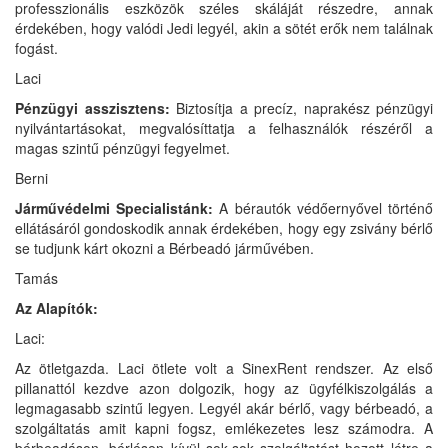
professzionális eszközök széles skáláját részedre, annak
érdekében, hogy valódi Jedi legyél, akin a sötét erők nem találnak
fogást.
Laci
Pénzügyi asszisztens:
Biztosítja a precíz, naprakész pénzügyi
nyilvántartásokat, megvalósíttatja a felhasználók részéről a
magas szintű pénzügyi fegyelmet.
Berni
Járművédelmi Specialistánk:
A bérautók védőernyővel történő
ellátásáról gondoskodik annak érdekében, hogy egy zsivány bérlő
se tudjunk kárt okozni a Bérbeadó járművében.
Tamás
Az Alapítók:
Laci:
Az ötletgazda. Laci ötlete volt a SinexRent rendszer. Az első
pillanattól kezdve azon dolgozik, hogy az ügyfélkiszolgálás a
legmagasabb szintű legyen. Legyél akár bérlő, vagy bérbeadó, a
szolgáltatás amit kapni fogsz, emlékezetes lesz számodra. A