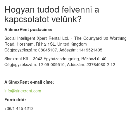
Hogyan tudod felvenni a
kapcsolatot velünk?
A SinexRent postacíme:
Social Intelligent Xpert Rental Ltd. - The Courtyard 30 Worthing
Road, Horsham, RH12 1SL, United Kingdom
Cégjegyzékszám: 08645107, Adószám: 1419521405
Sinexrent Kft - 3043 Egyházasdengeleg, Rákóczi út 40.
Cégjegyzékszám: 12-09-009510, Adószám: 23764060-2-12
A SinexRent e-mail címe:
info@sinexrent.com
Forró drót:
+36/1 445 4213