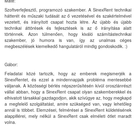
Máté:
Szoftverfejlesztő, programozó szakember. A SinexRent technikai
hátterét és műszaki tudását az ő vezetésével és szakértelmével
vezetett, és irányított csapat hozta létre. Az újabb és újabb
technikai áttörések és fejlesztések is az ő irányítása alatt
történnek. Azon túlmenően, hogy kiváló számítástechnikai
szakember, jó humora is van, így az unalmas céges
megbeszélések kiemelkedő hangulatáról mindig gondoskodik. :)
Gábor:
Feladatai közé tartozik, hogy az emberek megismerjék a
SinexRentet, és ezzel a mindennapjaik probléma mentesebbé
váljanak. A közösségi bérlés népszerűsítésén kívül oroszlánrészt
vállal abban, hogy a SinexRent csapat olyan szakemberekkel és
elhivatott társakkal gazdagodjon, akik szívügye az, hogy megkapd
a megfelelő szolgáltatást, amire szükséged van, vagy lehetőleg
annál is többet. Elemzései, felmérései a SinexRent küldetésének
alappillérei, mely nélkül a SinexRent csak elméleti ötlet maradt
volna.