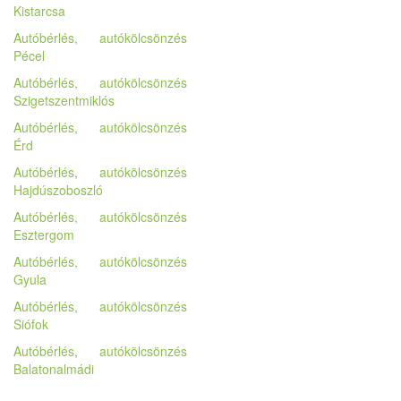
Kistarcsa
Autóbérlés, autókölcsönzés
Pécel
Autóbérlés, autókölcsönzés
Szigetszentmiklós
Autóbérlés, autókölcsönzés
Érd
Autóbérlés, autókölcsönzés
Hajdúszoboszló
Autóbérlés, autókölcsönzés
Esztergom
Autóbérlés, autókölcsönzés
Gyula
Autóbérlés, autókölcsönzés
Siófok
Autóbérlés, autókölcsönzés
Balatonalmádi