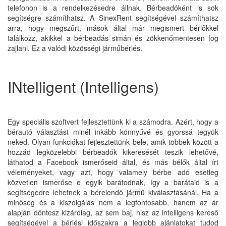
telefonon is a rendelkezésedre állnak. Bérbeadóként is sok
segítségre számíthatsz. A SinexRent segítségével számíthatsz
arra, hogy megszűrt, mások által már megismert bérlőkkel
találkozz, akikkel a bérbeadás simán és zökkenőmentesen fog
zajlani. Ez a valódi közösségi járműbérlés.
INtelligent (Intelligens)
Egy speciális szoftvert fejlesztettünk ki a számodra. Azért, hogy a
bérautó választást minél inkább könnyűvé és gyorssá tegyük
neked. Olyan funkciókat fejlesztettünk bele, amik többek között a
hozzád legközelebbi bérbeadók kikeresését teszik lehetővé,
láthatod a Facebook ismerőseid által, és más bélők által írt
véleményeket, vagy azt, hogy valamely bérbe adó esetleg
közvetlen ismerőse e egyik barátodnak, így a barátaid is a
segítségedre lehetnek a bérelendő jármű kiválasztásánál. Ha a
minőség és a kiszolgálás nem a legfontosabb, hanem az ár
alapján döntesz kizárólag, az sem baj, hisz az intelligens kereső
segítségével a bérlési időszakra a legjobb ajánlatokat tudod