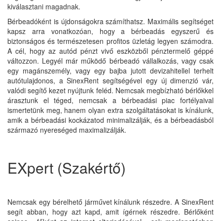
kiválasztani magadnak.
Bérbeadóként is újdonságokra számíthatsz. Maximális segítséget
kapsz arra vonatkozóan, hogy a bérbeadás egyszerű és
biztonságos és természetesen profitos üzletág legyen számodra.
A cél, hogy az autód pénzt vivő eszközből pénztermelő géppé
változzon. Legyél már működő bérbeadó vállalkozás, vagy csak
egy magánszemély, vagy egy bajba jutott devizahitellel terhelt
autótulajdonos, a SinexRent segítségével egy új dimenzió vár,
valódi segítő kezet nyújtunk feléd. Nemcsak megbízható bérlőkkel
árasztunk el téged, nemcsak a bérbeadási piac fortélyaival
ismertetünk meg, hanem olyan extra szolgáltatásokat is kínálunk,
amik a bérbeadási kockázatod minimalizálják, és a bérbeadásból
származó nyereséged maximalizálják.
EXpert (Szakértő)
Nemcsak egy bérelhető járművet kínálunk részedre. A SinexRent
segít abban, hogy azt kapd, amit ígérnek részedre. Bérlőként