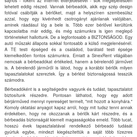
sajnos - főként az internet elterjedésével - sok meglepetésben
lehetett eddig részed. Vannak bérbeadók, akik egy szép design
fotóval csábítják a bérlőket, majd a helyszínen szembesülsz
azzal, hogy egy kivénhedt csotrogányt ajánlanak valójában,
aminek ráadásul lóg a bele is. Több ezer bérlővel kerültünk
kapcsolatba már eddig, és még számunkra is igen meglepő
történeteket hallottunk. De a legfontosabb a BIZTONSÁGOD. Egy
autó műszaki állapota sokkal fontosabb a külső megjelenésénél.
A TE testi épséged és a családod, barátaid testi épsége
kiemelkedően fontos számunkra. Emiatt a SinexRent világában
nemcsak a bérbeadókat értékeled, hanem a bérelendő járművet
is. A bérelendő járműről is látod, hogy a korábbi bérlők milyen
tapasztalatokat szereztek. Így a bérlést biztonságossá tesszük
számodra.
Bérbeadóként is a segítségedre vagyunk és tudást, tapasztalatot
biztosítunk részedre. Pontosan láthatod, hogy egy adott
bérjárműved mennyi nyereséget termelt, "mit hozott a konyhára."
Komoly oktatási anyagot kapsz arról, hogy mit tudsz tenni annak
érdekében, hogy ne okozzanak a bérlők kárt részedre, és a
bérbeadás biztonságát kiemelt magasságokba emeld. Több tucat,
hosszú évek tapasztalatával rendelkező bérbeadó tudását
gyúrtuk egybe, mindezt kiegészítettük a saját több tízezres