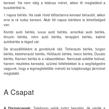
keresel. Ha nem elég a kisbusz méret, akkor itt megtalálod a
buszbérlést is.
1 napos bérlés. Ha csak rövid időtartamra keresel bérautót, akkor
erre is rá tudsz keresni. Akár fél napos bérlésre is lehetőséged
van.
Kombi autó bérlés, luxus autó bérlés, amerikai autó bérlés,
limuzin bérlés, retro autó bérlés, terepjáró bérlés, kabrió
autóbérlés is téged vár.
De áruszállítóként is gondolunk rád. Teherautó bérlés, furgon
bérlés, kisteherautó bérlés, Hűtőautó bérlés, Iveco bérlés, Ducato
bérlés, Kamion bérlés is a választékban. Nemcsak sokféle fotóval,
hanem részletes keresési, szűrési feltételekkel is a segítségedre
vagyunk, hogy a legmegfelelőbb méretű és tulajdonságú járművet
megtaláld.
A Csapat
A Diszpécserek:
Telefonon velük tudsz beszélni, ők várják a