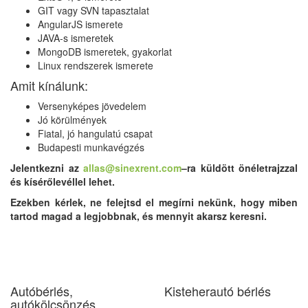
GIT vagy SVN tapasztalat
AngularJS ismerete
JAVA-s ismeretek
MongoDB ismeretek, gyakorlat
Linux rendszerek ismerete
Amit kínálunk:
Versenyképes jövedelem
Jó körülmények
Fiatal, jó hangulatú csapat
Budapesti munkavégzés
Jelentkezni az
allas@sinexrent.com
–ra küldött önéletrajzzal
és kísérőlevéllel lehet.
Ezekben kérlek, ne felejtsd el megírni nekünk, hogy miben
tartod magad a legjobbnak, és mennyit akarsz keresni.
Autóbérlés,
Kisteherautó bérlés
autókölcsönzés