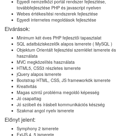
Egyedi nemzetközi portál rendszer fejlesztése,
továbbfejlesztése PHP és javascript nyelven
Webes értékesítési rendszerek fejlesztése
Egyedi internetes megoldások fejlesztése
Elvárások:
Minimum két éves PHP fejlesztői tapasztalat
SQL adatbáziskezelők alapos ismerete ( MySQL )
Objektum Orientált fejlesztési szemlélet ismerete és
használata
MVC megközelítés használata
HTML5, CSS3 részletes ismerete
jQuery alapos ismerete
Bootstrap HTML, CSS, JS frameworkök ismerete
Kreativitás
Magas szintű probléma megoldó képesség
Jó csapattag
Jó szóbeli és írásbeli kommunikációs készség
Szakmai angol nyelv ismerete
Előnyt jelent:
Symphony 2 ismerete
ExtJS 4, 5 ismerete