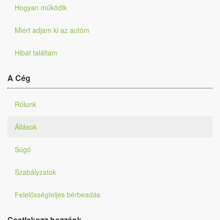
Hogyan működik
Miért adjam ki az autóm
Hibát találtam
A Cég
Rólunk
Állások
Súgó
Szabályzatok
Felelősségteljes bérbeadás
Csatlakozz hozzánk